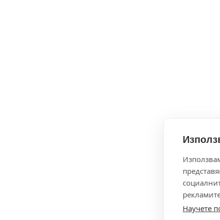
Използв
Използвам
представя
социални
рекламите
Научете п