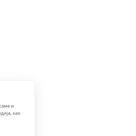
сама и
дија, као