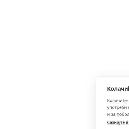
Kолачић
Колачиће 
употреби 
и за побо
Сазнајте 