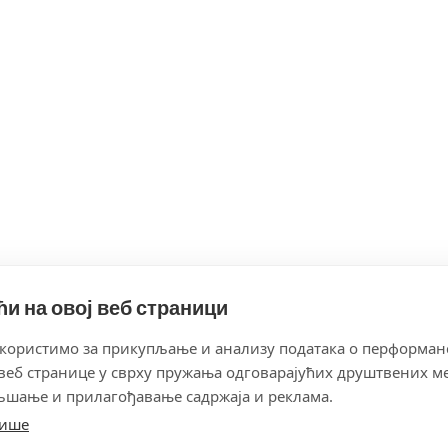
и на овој веб страници
користимо за прикупљање и анализу података о перформан
веб странице у сврху пружaња одговарајућих друштвених ме
љшање и прилагођавање садржаја и реклама.
више