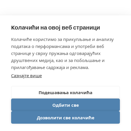
Kолачићи на овој веб страници
Колачиће користимо за прикупљање и анализу
података о перформансама и употреби веб
странице у сврху пружaња одговарајућих
друштвених медија, као и за побољшање и
прилагођавање садржаја и реклама.
Сазнајте више
Подешавања колачића
Одбити све
Дозволити све колачиће