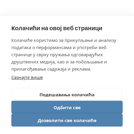
Kолачићи на овој веб страници
Колачиће користимо за прикупљање и анализу
података о перформансама и употреби веб
странице у сврху пружaња одговарајућих
друштвених медија, као и за побољшање и
прилагођавање садржаја и реклама.
Сазнајте више
Подешавања колачића
Одбити све
Дозволити све колачиће