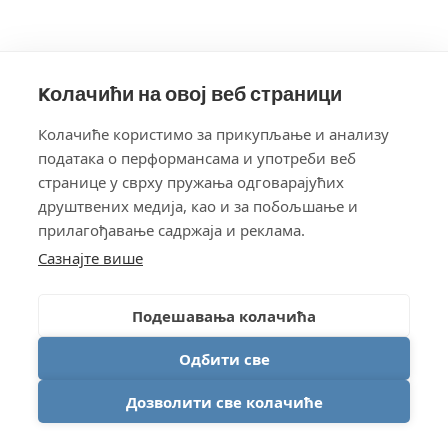
Kолачићи на овој веб страници
Колачиће користимо за прикупљање и анализу
података о перформансама и употреби веб
странице у сврху пружaња одговарајућих
друштвених медија, као и за побољшање и
прилагођавање садржаја и реклама.
Сазнајте више
Подешавања колачића
Одбити све
Дозволити све колачиће