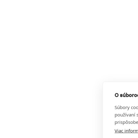
O súboroc
Súbory coo
používaní 
prispôsobe
Viac inform