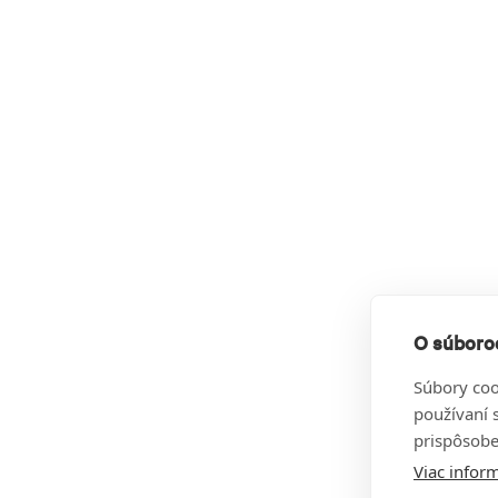
O súboroc
Súbory coo
používaní 
prispôsobe
Viac inform