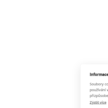
Informace
Soubory co
používání w
přizpůsobe
Zjistit více