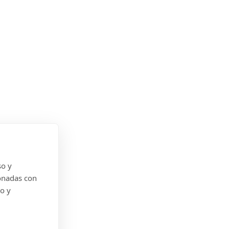
so y
onadas con
do y