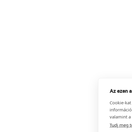
Az ezen a
Cookie-kat
információ
valamint a 
Tudj meg t