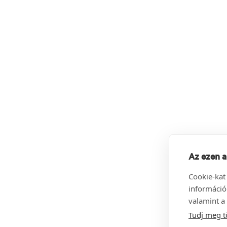
Az ezen a
Cookie-kat
információ
valamint a 
Tudj meg t