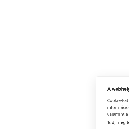
A webhely
Cookie-kat
információ
valamint a 
Tudj meg t