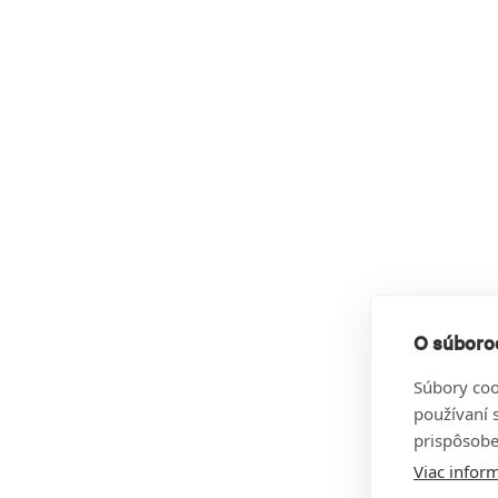
O súboroc
Súbory coo
používaní 
prispôsobe
Viac inform