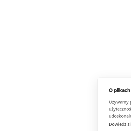
O plikach
Używamy pl
użytecznoś
udoskonale
Dowiedz si