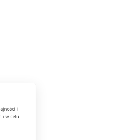
jności i
 i w celu