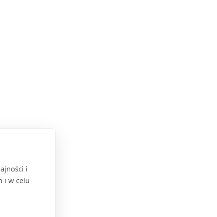
jności i
 i w celu