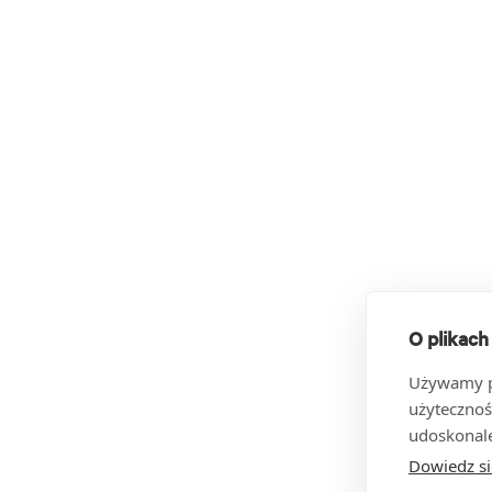
O plikach
Używamy pl
użytecznoś
udoskonale
Dowiedz si