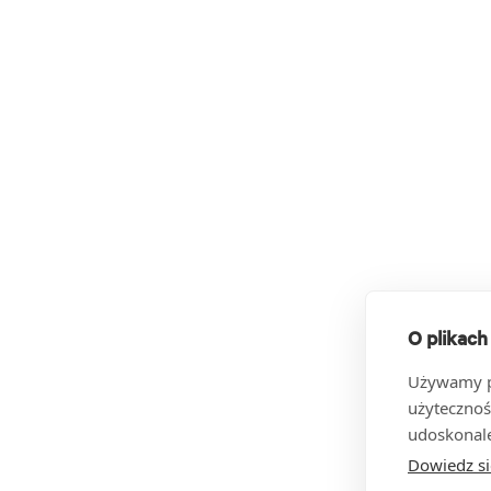
O plikach
Używamy pl
użytecznoś
udoskonale
Dowiedz si