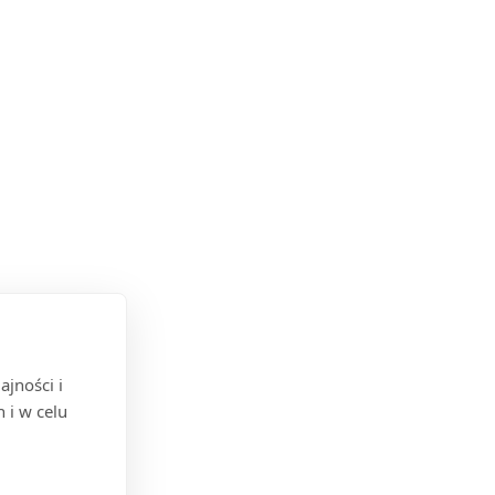
jności i
 i w celu