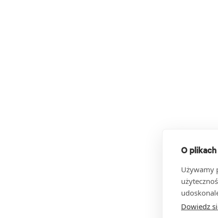
O plikach
Używamy pl
użytecznoś
udoskonale
Dowiedz si