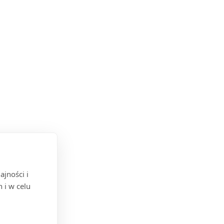
jności i
 i w celu